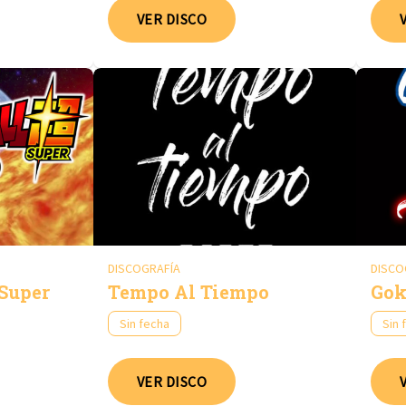
VER DISCO
DISCOGRAFÍA
DISCO
 Super
Tempo Al Tiempo
Gok
Sin fecha
Sin 
VER DISCO