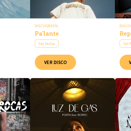
DISCOGRAFÍA
DISCO
Pa'lante
Rep
Sin fecha
Sin 
VER DISCO