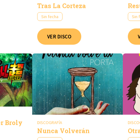
Tras La Corteza
Res
Sin fecha
Sin 
VER DISCO
r Broly
DISCOGRAFÍA
DISCO
Nunca Volverán
Otr