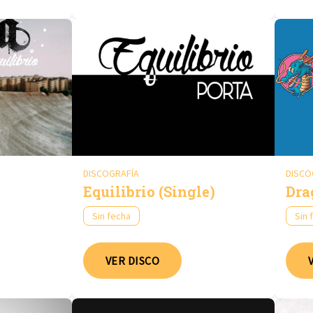
DISCOGRAFÍA
DISCO
Equilibrio (Single)
Dra
Sin fecha
Sin 
VER DISCO