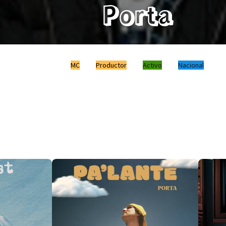
Porta
MC
Productor
Activo
Nacional