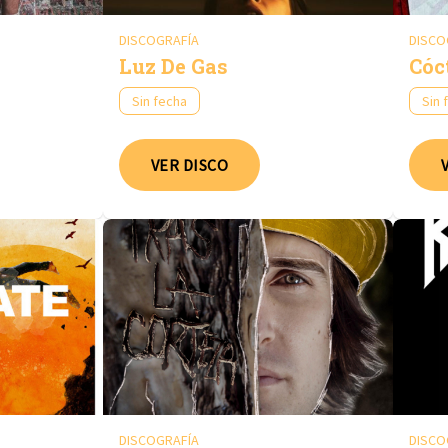
DISCOGRAFÍA
DISCO
Luz De Gas
Cóc
Sin fecha
Sin 
VER DISCO
DISCOGRAFÍA
DISCO