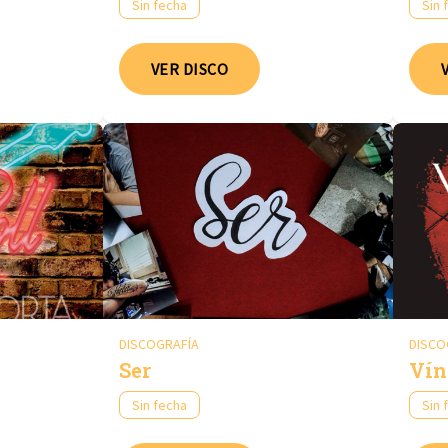
Sin fecha
Sin 
VER DISCO
DISCOGRAFÍA
DISCO
Ser
Vín
Sin fecha
Sin 