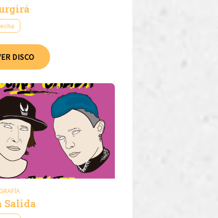
urgirá
fecha
VER DISCO
GRAFÍA
a Salida