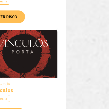
fecha
VER DISCO
GRAFÍA
culos
fecha