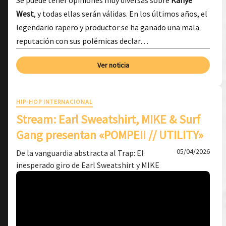
Se puede tener opiniones muy diversas sobre
Kanye
West
, y todas ellas serán válidas. En los últimos años, el
legendario rapero y productor se ha ganado una mala
reputación con sus polémicas declar…
Ver noticia
HIP-HOP INTERNACIONAL
Stream: Earl Sweatshirt, MIKE & Surf
Gang presentan «POMPEII // UTILITY»
05/04/2026
De la vanguardia abstracta al Trap: El
inesperado giro de Earl Sweatshirt y MIKE