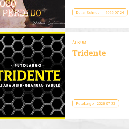
Dollar Selmouni - 2026-07-24
ÁLBUM
Tridente
PutoLargo - 2026-07-23