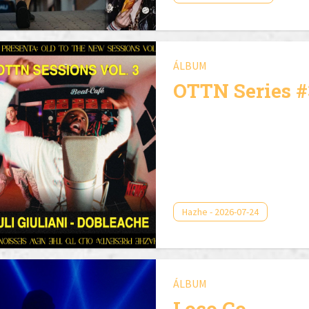
ÁLBUM
OTTN Series #
Hazhe - 2026-07-24
ÁLBUM
Loco Co