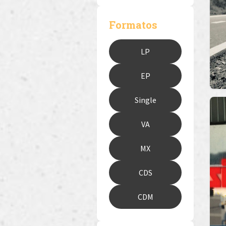
Formatos
LP
EP
Single
VA
MX
CDS
CDM