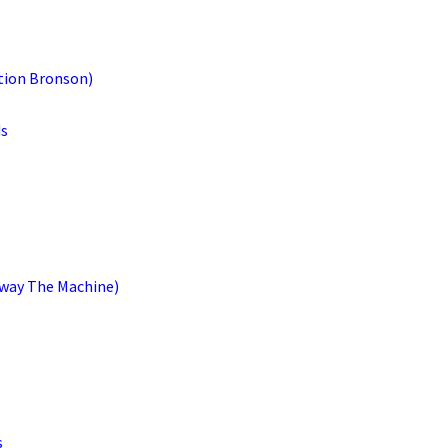
tion Bronson)
s
way The Machine)
s