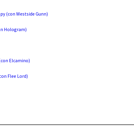
apy (con Westside Gunn)
on Hologram)
(con Elcamino)
con Flee Lord)