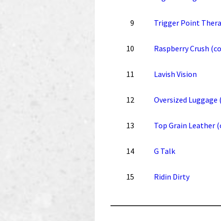
9
Trigger Point Ther
10
Raspberry Crush (c
11
Lavish Vision
12
Oversized Luggage 
13
Top Grain Leather (
14
G Talk
15
Ridin Dirty