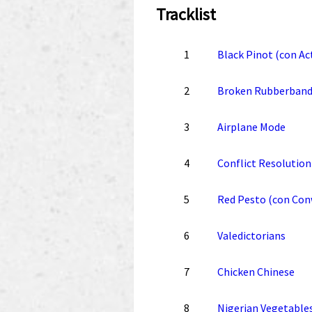
Tracklist
1
Black Pinot (con Ac
2
Broken Rubberband
3
Airplane Mode
4
Conflict Resolution
5
Red Pesto (con Con
6
Valedictorians
7
Chicken Chinese
8
Nigerian Vegetable