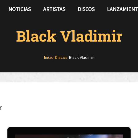
NOTICIAS
ARTISTAS
DISCOS
LANZAMIEN
Black Vladimir
Inicio
/
Discos
/
Black Vladimir
r