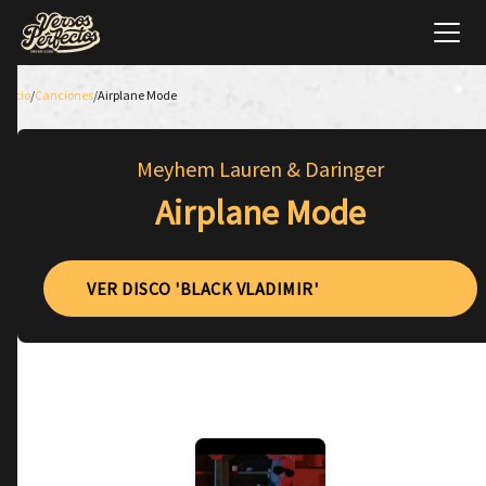
Inicio
/
Canciones
/
Airplane Mode
Meyhem Lauren & Daringer
Airplane Mode
VER DISCO 'BLACK VLADIMIR'