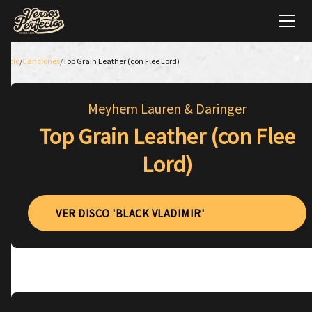
Inicio
/
Canciones
/
Top Grain Leather (con Flee Lord)
Meyhem Lauren & Daringer
Top Grain Leather (con Flee
Lord)
VER DISCO 'BLACK VLADIMIR'