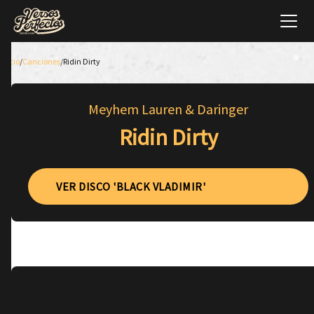
Inicio
/
Canciones
/
Ridin Dirty
Meyhem Lauren & Daringer
Ridin Dirty
VER DISCO 'BLACK VLADIMIR'