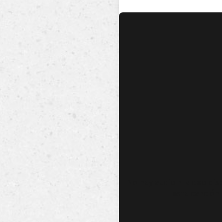
No hay audio ni video dis
esta canción