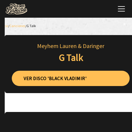
Inicio
/
Canciones
/
G Talk
Meyhem Lauren & Daringer
G Talk
VER DISCO 'BLACK VLADIMIR'