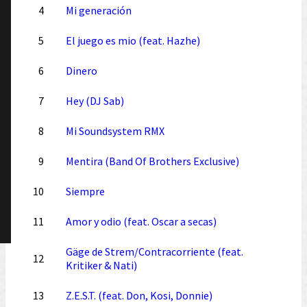
4
Mi generación
5
El juego es mio (feat. Hazhe)
6
Dinero
7
Hey (DJ Sab)
8
Mi Soundsystem RMX
9
Mentira (Band Of Brothers Exclusive)
10
Siempre
11
Amor y odio (feat. Oscar a secas)
Gäge de Strem/Contracorriente (feat.
12
Kritiker & Nati)
13
Z.E.S.T. (feat. Don, Kosi, Donnie)