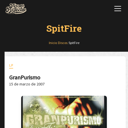
SpitFire
Inicio
/
Discos
/
SpitFire
LP
GranPurismo
15 de marzo de 2007