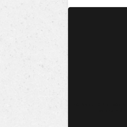
No hay audio ni video dis
esta canción