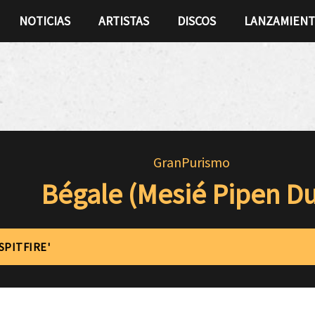
NOTICIAS
ARTISTAS
DISCOS
LANZAMIEN
GranPurismo
Bégale (Mesié Pipen D
SPITFIRE'