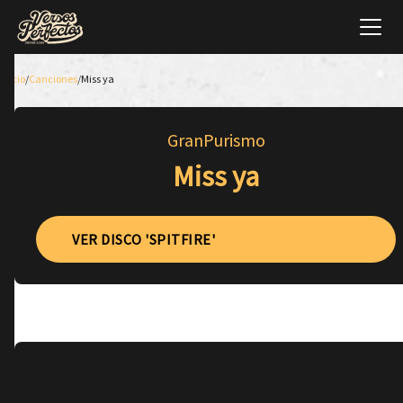
Inicio
/
Canciones
/
Miss ya
GranPurismo
Miss ya
VER DISCO 'SPITFIRE'