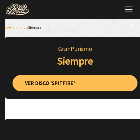
Inicio
/
Canciones
/
Siempre
GranPurismo
Siempre
VER DISCO 'SPITFIRE'