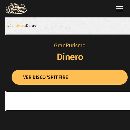
Inicio
/
Canciones
/
Dinero
GranPurismo
Dinero
VER DISCO 'SPITFIRE'