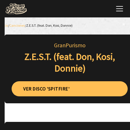
Inicio
/
Canciones
/
Z.E.S.T. (feat. Don, Kosi, Donnie)
GranPurismo
Z.E.S.T. (feat. Don, Kosi,
Donnie)
VER DISCO 'SPITFIRE'