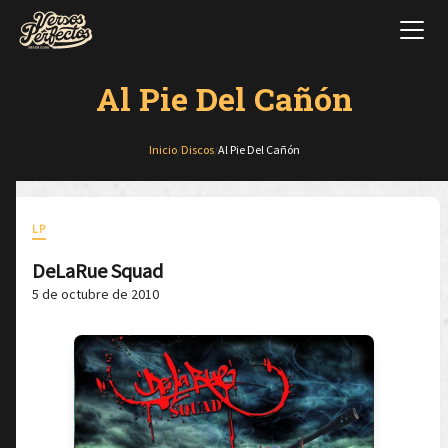
Al Pie Del Cañón
Inicio
/
Discos
/
Al Pie Del Cañón
LP
DeLaRue Squad
5 de octubre de 2010