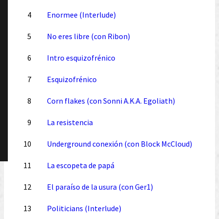
4
Enormee (Interlude)
5
No eres libre (con Ribon)
6
Intro esquizofrénico
7
Esquizofrénico
8
Corn flakes (con Sonni A.K.A. Egoliath)
9
La resistencia
10
Underground conexión (con Block McCloud)
11
La escopeta de papá
12
El paraíso de la usura (con Ger1)
13
Politicians (Interlude)