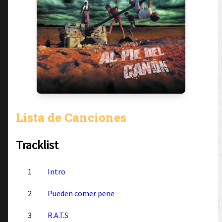
Lista de Canciones
Tracklist
1
Intro
2
Pueden comer pene
3
R.A.T.S