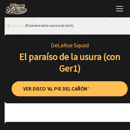
Inicio
/
Canciones
/
El paraíso de la usura (con Ger1)
DeLaRue Squad
El paraíso de la usura (con
Ger1)
VER DISCO 'AL PIE DEL CAÑÓN'