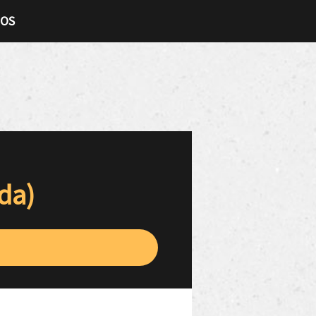
TOS
da)