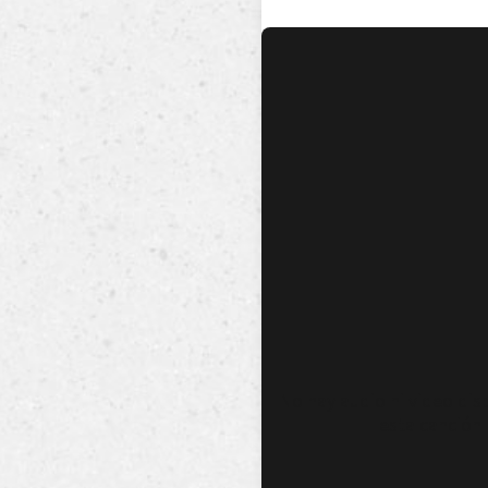
No hay audio ni video dis
esta canción