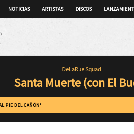
NOTICIAS
ARTISTAS
DISCOS
LANZAMIEN
)
DeLaRue Squad
Santa Muerte (con El Bu
'AL PIE DEL CAÑÓN'