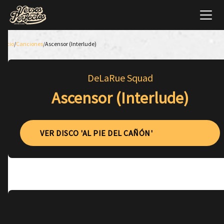
Inicio
/
Canciones
/
Ascensor (Interlude)
DeLaRue Squad
Ascensor (Interlude)
VER DISCO 'AL PIE DEL CAÑÓN'