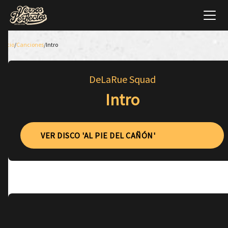
Inicio
/
Canciones
/
Intro
DeLaRue Squad
Intro
VER DISCO 'AL PIE DEL CAÑÓN'