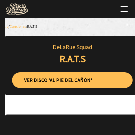
Inicio
/
Canciones
/
R.A.T.S
DeLaRue Squad
R.A.T.S
VER DISCO 'AL PIE DEL CAÑÓN'