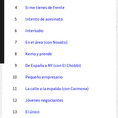
4
Si me tienes de frente
5
Intento de asesinato
6
Interludio
7
En el área (con Novato)
8
Kema y prende
9
De España a NY (con El Chobbi)
10
Pequeño empresario
11
La calle a la espalda (con Carmona)
12
Jóvenes negociantes
13
El único