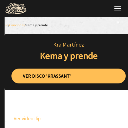
Inicio
/
Canciones
/
Kema y prende
Kra Martínez
Kema y prende
VER DISCO 'KRASSANT'
Ver videoclip