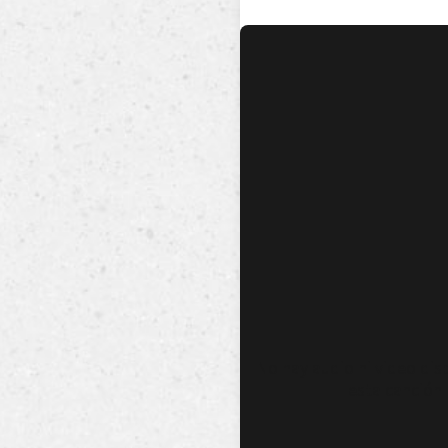
No hay audio ni video dis
esta canción