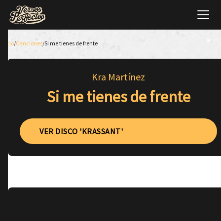
Inicio
/
Canciones
/
Si me tienes de frente
Kra Martínez
Si me tienes de frente
VER DISCO 'KRASSANT'