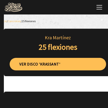
Inicio
/
Canciones
/
25 flexiones
Kra Martínez
25 flexiones
VER DISCO 'KRASSANT'