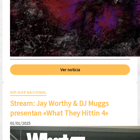
Ver noticia
HIP-HOP NACIONAL
Stream: Jay Worthy & DJ Muggs
presentan «What They Hittin 4»
01/01/2025