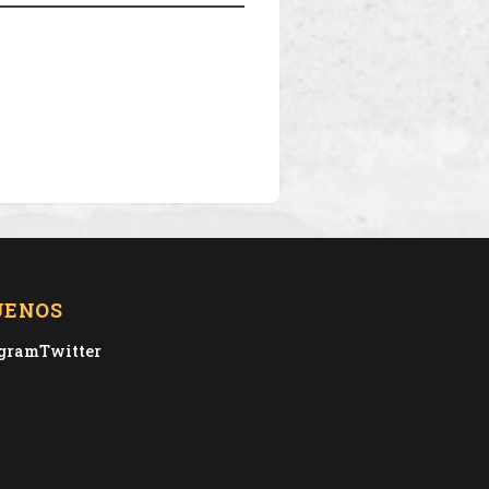
UENOS
agram
Twitter