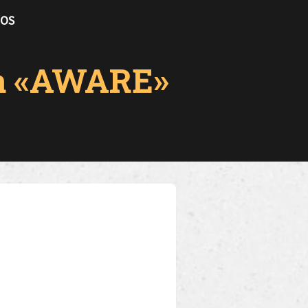
TOS
ta «AWARE»