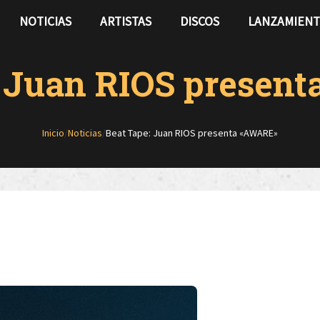
NOTICIAS
ARTISTAS
DISCOS
LANZAMIEN
: Juan RIOS presen
Inicio
/
Noticias
/
Beat Tape: Juan RIOS presenta «AWARE»