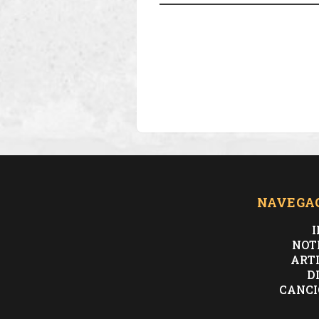
NAVEGA
I
NOT
ART
D
CANCI