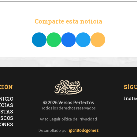
Comparte esta noticia
CIÓN
SÍG
NICIO
Inst
© 2026 Versos Perfectos
ICIAS
Todos los derechos reservados
ISTAS
ISCOS
Aviso Legal
Política de Privacidad
ONES
Desarrollado por
@cristodcgomez