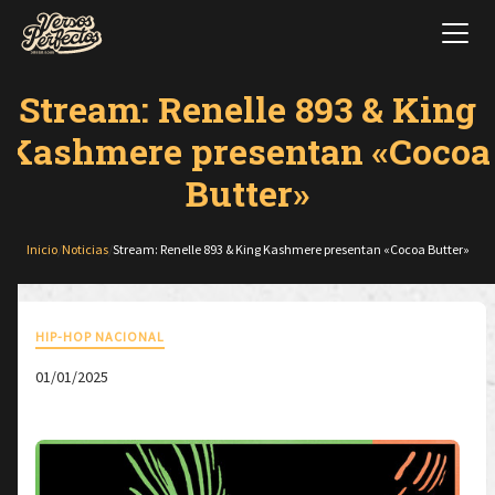
Stream: Renelle 893 & King
Kashmere presentan «Cocoa
Butter»
Inicio
/
Noticias
/
Stream: Renelle 893 & King Kashmere presentan «Cocoa Butter»
HIP-HOP NACIONAL
01/01/2025