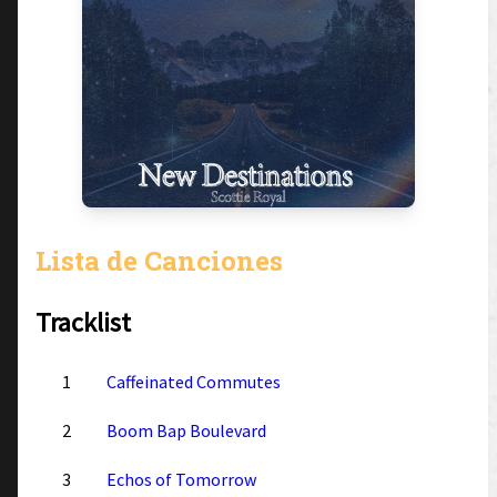
Lista de Canciones
Tracklist
1
Caffeinated Commutes
2
Boom Bap Boulevard
3
Echos of Tomorrow