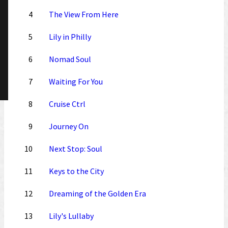
4
The View From Here
5
Lily in Philly
6
Nomad Soul
7
Waiting For You
8
Cruise Ctrl
9
Journey On
10
Next Stop: Soul
11
Keys to the City
12
Dreaming of the Golden Era
13
Lily's Lullaby