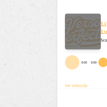
Li
Lu
Sco
0:00
0:00
Ver videoclip