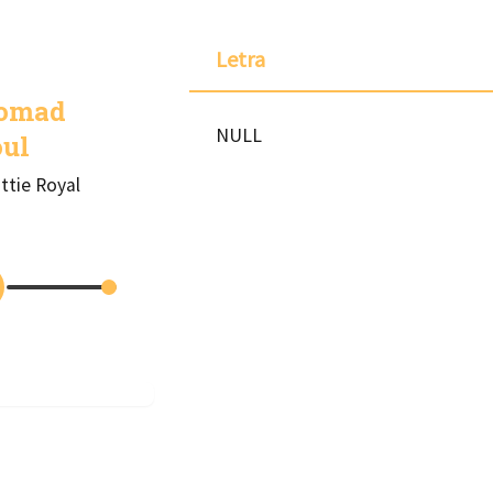
Letra
omad
NULL
oul
ttie Royal