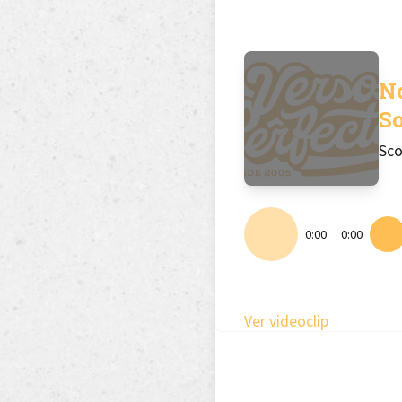
N
S
Sco
0:00
0:00
Ver videoclip