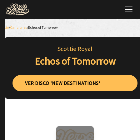
Inicio
/
Canciones
/
Echos of Tomorrow
Scottie Royal
Echos of Tomorrow
VER DISCO 'NEW DESTINATIONS'