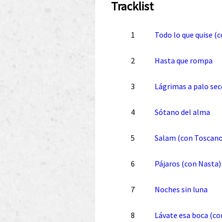
Tracklist
1
Todo lo que quise (c
2
Hasta que rompa
3
Lágrimas a palo sec
4
Sótano del alma
5
Salam (con Toscano
6
Pájaros (con Nasta)
7
Noches sin luna
8
Lávate esa boca (co