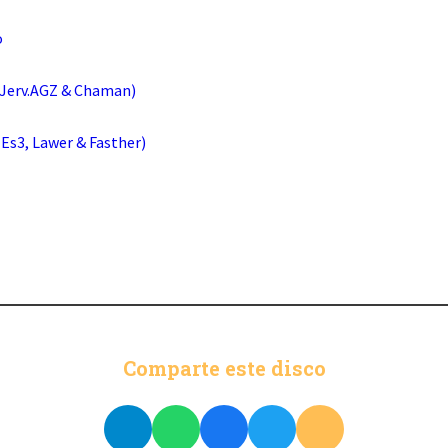
o
Jerv.AGZ & Chaman)
 Es3, Lawer & Fasther)
Comparte este disco