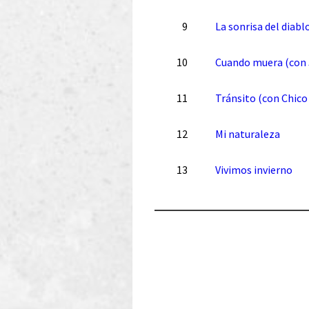
9
La sonrisa del diabl
10
Cuando muera (con 
11
Tránsito (con Chico
12
Mi naturaleza
13
Vivimos invierno