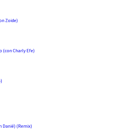
on Zoide)
o (con Charly Efe)
)
n Danié) (Remix)