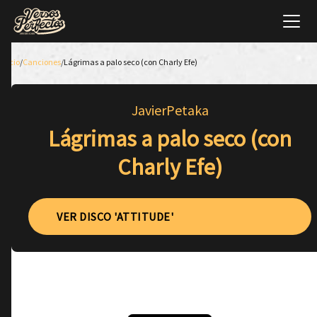
Inicio
/
Canciones
/
Lágrimas a palo seco (con Charly Efe)
JavierPetaka
Lágrimas a palo seco (con
Charly Efe)
VER DISCO 'ATTITUDE'