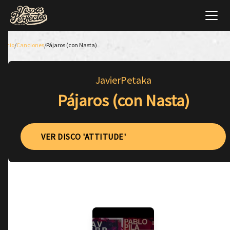
Inicio
/
Canciones
/
Pájaros (con Nasta)
JavierPetaka
Pájaros (con Nasta)
VER DISCO 'ATTITUDE'