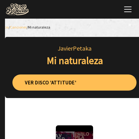
Inicio
/
Canciones
/
Mi naturaleza
JavierPetaka
Mi naturaleza
VER DISCO 'ATTITUDE'