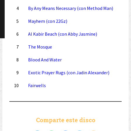
4
By Any Means Necessary (con Method Man)
5
Mayhem (con 22Gz)
6
Al Kabir Beach (con Abby Jasmine)
7
The Mosque
8
Blood And Water
9
Exotic Prayer Rugs (con Jadin Alexander)
10
Fairwells
Comparte este disco