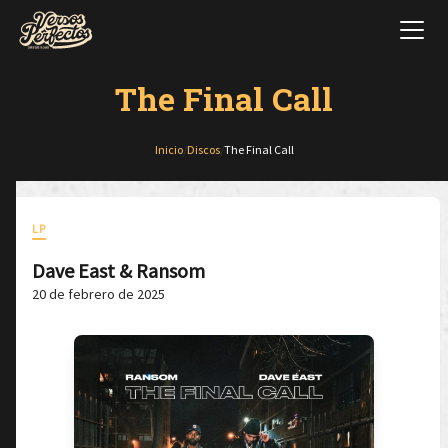
The Final Call
Inicio
/
Discos
/
The Final Call
LP
Dave East & Ransom
20 de febrero de 2025