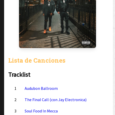
Lista de Canciones
Tracklist
1
Audubon Ballroom
2
The Final Call (con Jay Electronica)
3
Soul Food In Mecca