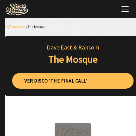
Inicio
/
Canciones
/
The Mosque
Dave East & Ransom
The Mosque
VER DISCO 'THE FINAL CALL'