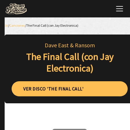
Inicio
/
Canciones
/
The Final Call (con Jay Electronica)
Dave East & Ransom
The Final Call (con Jay
Electronica)
VER DISCO 'THE FINAL CALL'