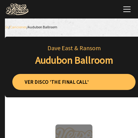
Inicio
/
Canciones
/
Audubon Ballroom
Dave East & Ransom
Audubon Ballroom
VER DISCO 'THE FINAL CALL'