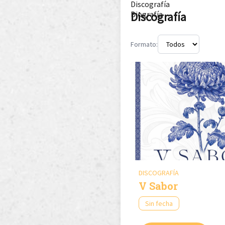
Discografía
Discografía
Biografía
Formato:
DISCOGRAFÍA
V Sabor
Sin fecha