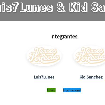
uis7Lunes & Kid S
Integrantes
Luis7Lunes
Kid Sanchez
Activo
Internacional