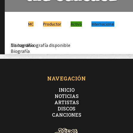
MC
Productor
Activo
Internacional
Discografía
No hay discografía disponible
Biografía
NAVEGACIÓN
INICIO
NOTICIAS
ARTISTAS
DISCOS
CANCIONES