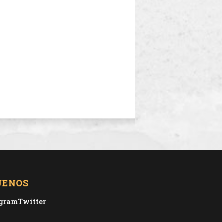
UENOS
agram
Twitter