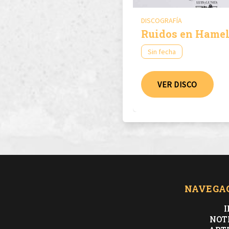
DISCOGRAFÍA
Ruidos en Hame
Sin fecha
VER DISCO
NAVEGA
I
NOT