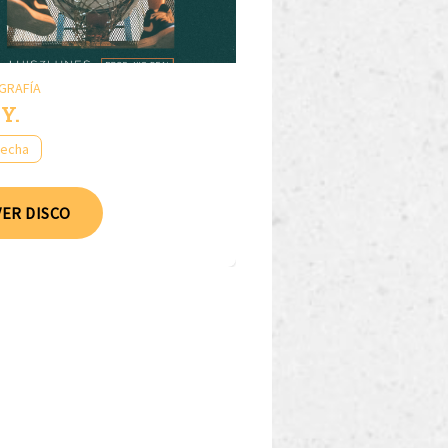
GRAFÍA
.Y.
fecha
VER DISCO