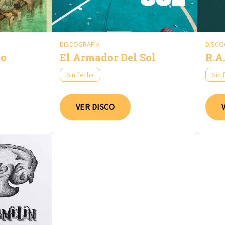
DISCOGRAFÍA
DISCO
vo
El Armador Del Sol
R.A
Sin fecha
Sin 
VER DISCO