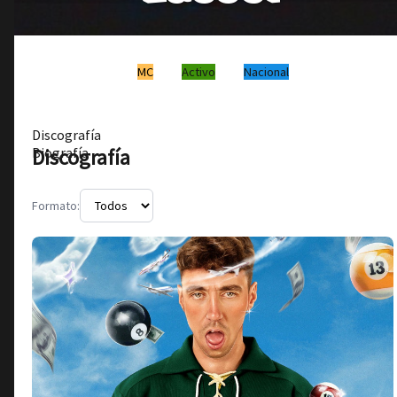
MC
Activo
Nacional
Discografía
Discografía
Biografía
Formato: