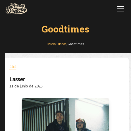
Goodtimes
Inicio
/
Discos
/
Goodtimes
CDS
Lasser
11 de junio de 2025