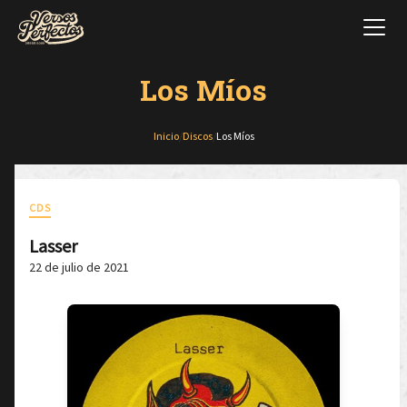
Los Míos
Inicio
/
Discos
/
Los Míos
CDS
Lasser
22 de julio de 2021