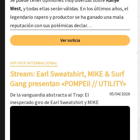
Se puede tener opiniones muy diversas sobre
Kanye
West
, y todas ellas serán válidas. En los últimos años, el
legendario rapero y productor se ha ganado una mala
reputación con sus polémicas declar…
Ver noticia
HIP-HOP INTERNACIONAL
Stream: Earl Sweatshirt, MIKE & Surf
Gang presentan «POMPEII // UTILITY»
05/04/2026
De la vanguardia abstracta al Trap: El
inesperado giro de Earl Sweatshirt y MIKE