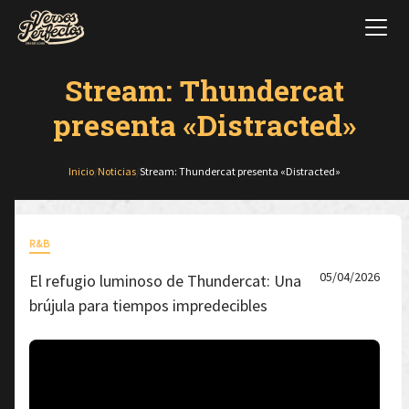
Stream: Thundercat
presenta «Distracted»
Inicio
/
Noticias
/
Stream: Thundercat presenta «Distracted»
R&B
05/04/2026
El refugio luminoso de Thundercat: Una
brújula para tiempos impredecibles