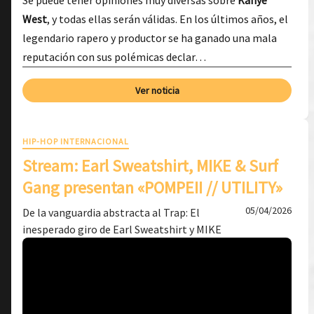
Se puede tener opiniones muy diversas sobre
Kanye
West
, y todas ellas serán válidas. En los últimos años, el
legendario rapero y productor se ha ganado una mala
reputación con sus polémicas declar…
Ver noticia
HIP-HOP INTERNACIONAL
Stream: Earl Sweatshirt, MIKE & Surf
Gang presentan «POMPEII // UTILITY»
05/04/2026
De la vanguardia abstracta al Trap: El
inesperado giro de Earl Sweatshirt y MIKE